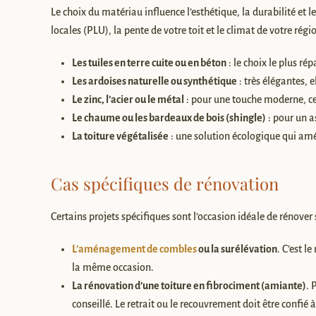
Le choix du matériau influence l’esthétique, la durabilité et le
locales (PLU), la pente de votre toit et le climat de votre régi
Les tuiles en terre cuite ou en béton
: le choix le plus rép
Les ardoises naturelle ou synthétique
: très élégantes, 
Le zinc, l’acier ou le métal
: pour une touche moderne, ces
Le chaume ou les bardeaux de bois (shingle)
: pour un a
La toiture végétalisée
: une solution écologique qui amél
Cas spécifiques de rénovation
Certains projets spécifiques sont l’occasion idéale de rénover s
L’aménagement de combles
ou la surélévation
. C’est l
la même occasion.
La rénovation d’une toiture en fibrociment (amiante)
. 
conseillé. Le retrait ou le recouvrement doit être confié 