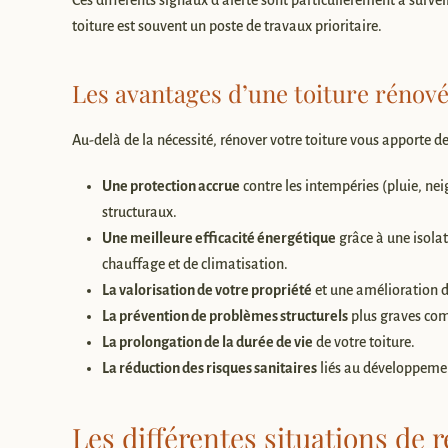
Ces différents signaux d’alerte sont particulièrement à survei
toiture est souvent un poste de travaux prioritaire.
Les avantages d’une toiture rénov
Au-delà de la nécessité, rénover votre toiture vous apporte de
Une protection accrue
contre les intempéries (pluie, nei
structuraux.
Une meilleure efficacité énergétique
grâce à une isola
chauffage et de climatisation.
La valorisation de votre propriété
et une amélioration d
La prévention de problèmes structurels
plus graves comm
La prolongation de la durée de vie
de votre toiture.
La réduction des risques sanitaires
liés au développemen
Les différentes situations de 