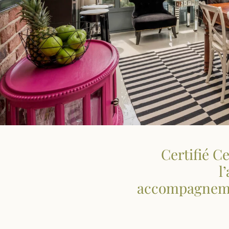
Certifié C
l
accompagneme