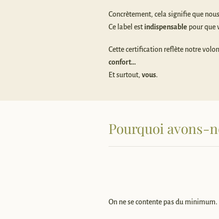
Concrètement, cela signifie que nou
Ce label est
indispensable
pour que v
Cette certification reflète notre vol
confort…
Et surtout,
vous
.
Pourquoi avons-nou
On ne se contente pas du minimum. On