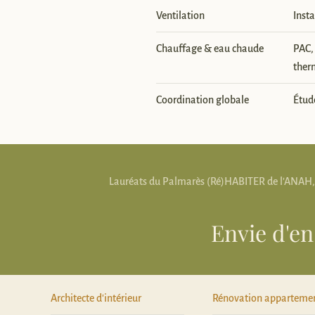
Ventilation
Inst
Chauffage & eau chaude
PAC,
the
Coordination globale
Étude
Lauréats du Palmarès (Ré)HABITER de l'ANAH, cer
Envie d'en
Architecte d'intérieur
Rénovation apparteme