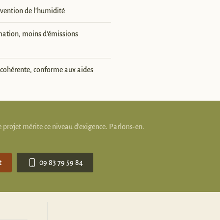
révention de l’humidité
ation, moins d’émissions
 cohérente, conforme aux aides
 projet mérite ce niveau d'exigence. Parlons-en.
t
09 83 79 59 84