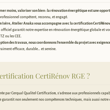
er moins, valoriser son bien : la rénovation énergétique est une oppor
 professionnel compétent, reconnu, et engagé.
en Isère, Atelier Anaka vous accompagne avec
la certification CertiRéno
n officiel garantit notre expertise en rénovation énergétique globale et v
TZ ou les CEE.
eption des travaux, nous coordonnons l’ensemble du projet avec exigence 
aiment efficace, durable… et sereine.
certification CertiRénov RGE ?
rée par Cerqual Qualitel Certificatio
n
, s’adresse aux professionnels capab
lle garantit non seulement nos compétences techniques, mais aussi notre