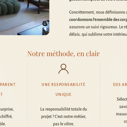
Concrètement, nous définissons av
coordonnons l’ensemble des cor
assurons un suivi rigoureux. Le 
délais, qui sublime votre intérieu
Notre méthode, en clair
SPARENT
UNE RESPONSABILITÉ
DES AR
ET
UNIQUE
Sélec
savo
urprise,
La responsabilité totale du
mauvai
chiffré,
projet ? C’est notre métier,
c
ble.
pas le vôtre.