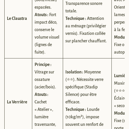
Transparence sonore
espacées.
Orienter
totale.
Atouts :
Fort
lames
Le Claustra
Technique :
Attention
impact déco,
perpendi
au ménage (privilégier
conserve le
à la fenê
vernis). Fixation collée
volume visuel
Modulari
sur plancher chauffant.
(lignes de
Fixe ou
fuite).
autopor
Principe :
Vitrage sur
Isolation :
Moyenne
Lumière
ossature
(⭐⭐). Nécessite verre
Maxima
(acier/bois).
spécifique (Stadip
(⭐⭐⭐⭐⭐
Atouts :
Silence) pour être
Éclaire l
La Verrière
Cachet
efficace.
« second
« Atelier »,
Technique :
Lourde
Modulari
lumière
(10kg/m²), impose
Fixe (sau
traversante,
souvent un renfort de
porte in