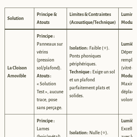
Principe &
Limites & Contraintes
Luminos
Solution
Atouts
(Acoustique/Technique)
Modular
Principe :
Panneaux sur
Lumière
Isolation :
Faible (⭐).
vérins
Dépend
Ponts phoniques
(pression
remplis
périphériques.
La Cloison
sol/plafond).
(vitré ou
Technique :
Exige un sol
Amovible
Atouts :
Modulari
et un plafond
« Solution
Maxima
parfaitement plats et
Test », aucune
déplaça
solides.
trace, pose
volonté.
sans perçage.
Principe :
Lumière
Lames
Excellen
Isolation :
Nulle (⭐).
(bois/métal)
avec les