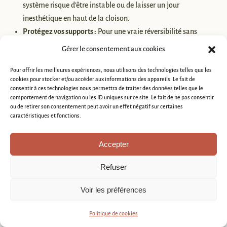
système risque d’être instable ou de laisser un jour
inesthétique en haut de la cloison.
Protégez vos supports :
Pour une vraie réversibilité sans
dégâts, l’utilisation de
patins ou de joints spécifiques
est
Gérer le consentement aux cookies
indispensable. Ils évitent que le serrage des vérins ne laisse des
Pour offrir les meilleures expériences, nous utilisons des technologies telles que les
marques de pression permanentes sur votre parquet ou votre
cookies pour stocker et/ou accéder aux informations des appareils. Le fait de
faux-plafond.
consentir à ces technologies nous permettra de traiter des données telles que le
comportement de navigation ou les ID uniques sur ce site. Le fait de ne pas consentir
ou de retirer son consentement peut avoir un effet négatif sur certaines
3. Isolation : Soyons clairs sur les
caractéristiques et fonctions.
performances
Accepter
Il est essentiel de ne pas se tromper d’objectif. Si la cloison
amovible est excellente pour couper la vue, elle ne coupe pas le son.
Refuser
Voir les préférences
Critère
Performance
Pourquoi ?
Politique de cookies
Isolation
Occulte parfaitement l’espace
⭐⭐⭐⭐⭐