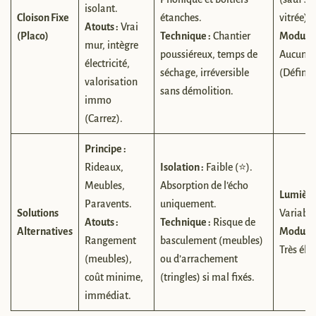
isolant.
Cloison Fixe
étanches.
vitrée).
Atouts :
Vrai
(Placo)
Technique :
Chantier
Modulari
mur, intègre
poussiéreux, temps de
Aucune
électricité,
séchage, irréversible
(Définiti
valorisation
sans démolition.
immo
(Carrez).
Principe :
Rideaux,
Isolation :
Faible (⭐).
Meubles,
Absorption de l’écho
Lumière
Paravents.
uniquement.
Solutions
Variable
Atouts :
Technique :
Risque de
Alternatives
Modulari
Rangement
basculement (meubles)
Très éle
(meubles),
ou d’arrachement
coût minime,
(tringles) si mal fixés.
immédiat.