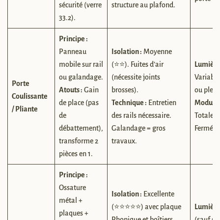
sécurité (verre
structure au plafond.
33.2).
Principe :
Panneau
Isolation :
Moyenne
mobile sur rail
(⭐⭐). Fuites d’air
Lumière
ou galandage.
(nécessite joints
Variable
Porte
Atouts :
Gain
brosses).
ou plein
Coulissante
de place (pas
Technique :
Entretien
Modulari
/ Pliante
de
des rails nécessaire.
Totale (
débattement),
Galandage = gros
Fermé).
transforme 2
travaux.
pièces en 1.
Principe :
Ossature
Isolation :
Excellente
métal +
(⭐⭐⭐⭐⭐) avec plaque
Lumière
plaques +
Phonique et boîtiers
(sauf si