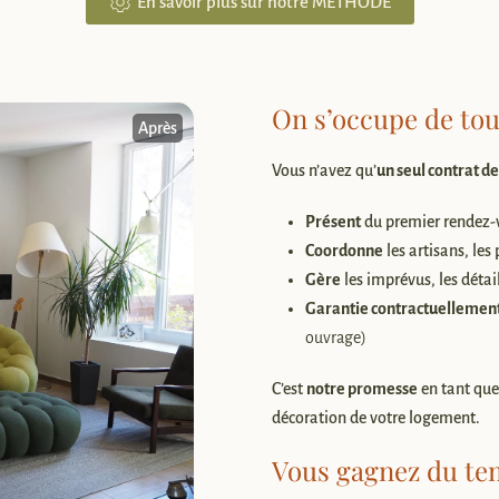
En savoir plus sur notre METHODE
On s’occupe de tou
Après
Vous n’avez qu’
un seul contrat d
Présent
du
premier rendez-v
Coordonne
les artisans, les
Gère
les imprévus, les détai
Garantie contractuellemen
ouvrage)
C’est
notre promesse
en tant que
décoration de votre logement.
Vous gagnez du tem