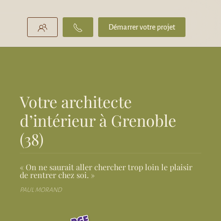
Démarrer votre projet
Votre architecte
d’intérieur à Grenoble
(38)
« On ne saurait aller chercher trop loin le plaisir
de rentrer chez soi. »
PAUL MORAND