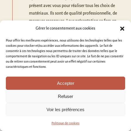
présent avec vous pour réaliser tous les choix de
matériaux. Ils sont de qualité professionnelle, de
marques reconnues. Leur présentation se fera en
situation dans les showrooms des différents
Gérer le consentement aux cookies
fournisseurs.
Pour offrir les meilleures expériences, nous utilisons des technologies telles que les
cookies pour stocker et/ou accéder aux informations des appareils. Le fait de
Les travaux
consentir à ces technologies nous permettra de traiter des données telles que le
comportement de navigation ou les ID uniques sur ce site. Le fait de ne pas consentir
ou de retirer son consentement peut avoir un effet négatif sur certaines
Nous réalisons l’ensemble des travaux. Parce que
caractéristiques et fonctions.
nous sommes avant tout une entreprise, nous
sommes responsable des délais, des couts et la
Accepter
qualité.
Refuser
Voir les préférences
FAQ : Tout savoir sur votre parqueteur
Politique de cookies
voironnais