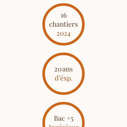
16
chantiers
2024
20
ans
d’éxp.
Bac +5