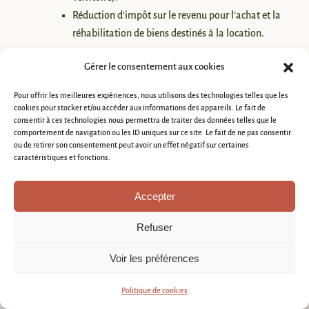
Réduction d’impôt sur le revenu pour l’achat et la
réhabilitation de biens destinés à la location.
TVA réduite
Gérer le consentement aux cookies
Une TVA à 5,5 % pour les travaux de rénovation énergétique et
Pour offrir les meilleures expériences, nous utilisons des technologies telles que les
cookies pour stocker et/ou accéder aux informations des appareils. Le fait de
10 % pour les autres travaux d’amélioration.
consentir à ces technologies nous permettra de traiter des données telles que le
comportement de navigation ou les ID uniques sur ce site. Le fait de ne pas consentir
Besoin d’accompagnement ?
Atelier Anaka vous aide à identifier et
ou de retirer son consentement peut avoir un effet négatif sur certaines
caractéristiques et fonctions.
à obtenir les aides
auxquelles vous avez droit, pour une rénovation
en toute sérénité.
Accepter
Appelez-nous !
Envoyez-nous un e-mail
Refuser
Voir les préférences
Anaka : Votre spécialiste de la
Politique de cookies