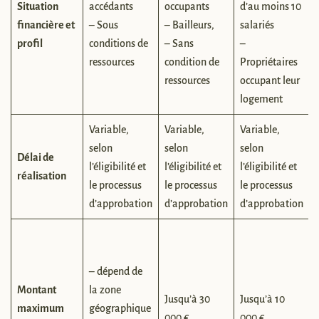
Situation
accédants
occupants
d’au moins 10
financière et
– Sous
– Bailleurs,
salariés
profil
conditions de
– Sans
–
ressources
condition de
Propriétaires
ressources
occupant leur
logement
Variable,
Variable,
Variable,
selon
selon
selon
Délai de
l’éligibilité et
l’éligibilité et
l’éligibilité et
l
réalisation
le processus
le processus
le processus
d’approbation
d’approbation
d’approbation
– dépend de
Montant
la zone
Jusqu’à 30
Jusqu’à 10
maximum
géographique
000 €
000 €