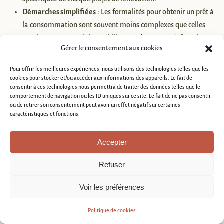
Démarches simplifiées
: Les formalités pour obtenir un prêt à
la consommation sont souvent moins complexes que celles
requises pour un prêt immobilier. Les documents à fournir sont
Gérer le consentement aux cookies
réduits, et les délais de réponse des institutions financières
sont généralement rapides, facilitant la mise en œuvre rapide
Pour offrir les meilleures expériences, nous utilisons des technologies telles que les
des travaux.
cookies pour stocker et/ou accéder aux informations des appareils. Le fait de
consentir à ces technologies nous permettra de traiter des données telles que le
Liberté d’utilisation
: À la différence de certains prêts
comportement de navigation ou les ID uniques sur ce site. Le fait de ne pas consentir
spécifiques, les fonds obtenus via un prêt à la consommation
ou de retirer son consentement peut avoir un effet négatif sur certaines
caractéristiques et fonctions.
peuvent être utilisés librement, sans avoir à justifier chaque
dépense liée au projet de rénovation. Cette liberté permet une
Accepter
grande souplesse dans la gestion du budget alloué aux
travaux.
Refuser
Taux d’intérêt
: Les taux d’intérêt appliqués aux prêts à la
consommation peuvent varier en fonction de plusieurs
Voir les préférences
facteurs, dont le montant emprunté, la durée du prêt, et le
profil de l’emprunteur. Il est donc essentiel de comparer les
Politique de cookies
offres pour trouver le taux le plus avantageux.