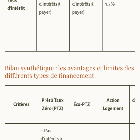
d’intérêts à
d’intérêts à
1,5%
d’intérêt
payer)
payer)
Bilan synthétique : les avantages et limites des
différents types de financement
Prêt à Taux
Action
d’A
Critères
Éco-PTZ
Zéro (PTZ)
Logement
S
– Pas
d’intérêts à