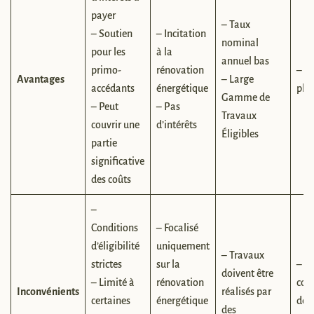
payer
– Taux
– Soutien
– Incitation
nominal
pour les
à la
annuel bas
primo-
rénovation
– T
Avantages
– Large
accédants
énergétique
pla
Gamme de
– Peut
– Pas
Travaux
couvrir une
d’intérêts
Éligibles
partie
significative
des coûts
–
Conditions
– Focalisé
d’éligibilité
uniquement
– Travaux
strictes
sur la
– S
doivent être
– Limité à
rénovation
con
Inconvénients
réalisés par
certaines
énergétique
de
des