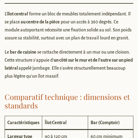
L’
îlot central
forme un bloc de meubles totalement indépendant. Il
se place
au centre de la pièce
pour un accès à 360 degrés. Ce
module autoportant nécessite une fixation solide au sol. Son poids
assure sa stabilité, surtout avec un plan de travail lourd en granit.
Le
bar de cuisine
se rattache directement à un mur ou une cloison.
Cette structure s’appuie d’
un côté sur le mur et de l’autre sur un pied
latéral
appelé jambage. Elle s’avère structurellement beaucoup
plus légère qu’un îlot massif.
Comparatif technique : dimensions et
standards
Caractéristiques
Îlot Central
Bar (Comptoir)
Largeur type
90 à 120 cm
60 cm minimum