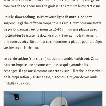
120 cm
ou l’ajout d’une
casquette
surélevée. Ce rebord protège vos
convives des éclaboussures de graisse sans rompre le contact visuel.
Pour le
show cooking
, soignez votre
ligne de mire
. Une hotte
suspendue gâche l’effet en coupant le regard. Optez pour une
hotte
de plafond encastrée
(plénum de 20-30 cm) ou une
plaque avec
hotte intégrée
(système downdraft). Prévoyez impérativement
une
zone de sécurité
de 30 à 40 cm derrière la plaque pour protéger
vos invités de la chaleur.
Le
bar de cuisine
(110-115 cm) cultive une
ambiance bistrot
. Cette
hauteur impose une posture semi-assise qui dynamise les
échanges. Il agit aussi comme un
écran visuel
: il cache le désordre
de la préparation (vaisselle sale, planches) aux yeux de vos amis
installés au salon.