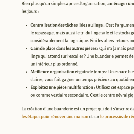
Bien plus qu’un simple caprice d’organisation,
aménager une
les jours :
Centralisation des tâches liées au linge :
C’est l’argumen
le repassage, mais aussi le tri du linge sale et le stockag
considérablement la logistique. Fini les allers-retours inc
Gain de place dans les autres pièces :
Qui n’a jamais pest
linge qui attend sur l’escalier ? Une buanderie permet de
un intérieur plus ordonné.
Meilleure organisation et gain de temps :
Un espace bie
claires, vous fait gagner un temps précieux au quotidie
Exploitez une pièce multifonction
: Utilisez cet espace 
ou comme vestiaire secondaire. C’est le centre névralgiq
La création d’une buanderie est un projet qui doit s’inscrire
les étapes pour rénover une maison
et sur
le processus de r