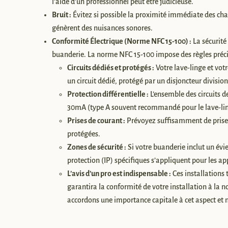
l’aide d’un professionnel peut être judicieuse.
Bruit :
Évitez si possible la proximité immédiate des cha
génèrent des nuisances sonores.
Conformité Électrique (Norme NFC 15-100) :
La sécurité
buanderie. La norme NFC 15-100 impose des règles précis
Circuits dédiés et protégés :
Votre lave-linge et vot
un circuit dédié, protégé par un disjoncteur divisio
Protection différentielle :
L’ensemble des circuits de
30mA (type A souvent recommandé pour le lave-lin
Prises de courant :
Prévoyez suffisamment de prises 
protégées.
Zones de sécurité :
Si votre buanderie inclut un évie
protection (IP) spécifiques s’appliquent pour les app
L’avis d’un pro est indispensable :
Ces installations t
garantira la conformité de votre installation à la 
accordons une importance capitale à cet aspect et ne