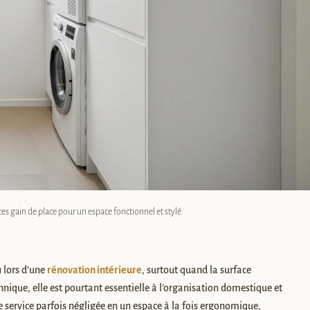
s gain de place pour un espace fonctionnel et stylé
 lors d’une
rénovation intérieure
, surtout quand la surface
hnique, elle est pourtant essentielle à l’organisation domestique et
 service parfois négligée en un espace à la fois ergonomique,