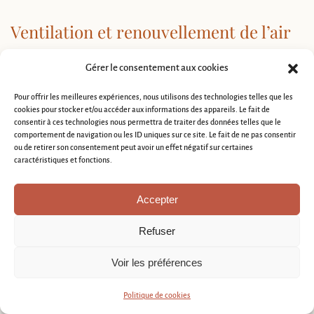
Ventilation et renouvellement de l’air
Une
bonne ventilation
est essentielle pour garantir un air sain. Elle
Gérer le consentement aux cookies
renouvelle l’air, élimine les résidus d’humidité et évite la
Pour offrir les meilleures expériences, nous utilisons des technologies telles que les
prolifération de moisissures.
cookies pour stocker et/ou accéder aux informations des appareils. Le fait de
consentir à ces technologies nous permettra de traiter des données telles que le
comportement de navigation ou les ID uniques sur ce site. Le fait de ne pas consentir
Installation d’un système de Ventilation
ou de retirer son consentement peut avoir un effet négatif sur certaines
Mécanique Contrôlée (VMC)
caractéristiques et fonctions.
Vous devez installer un système de ventilation mécanique contrôlée
Accepter
(VMC).
Refuser
Type
Voir les préférences
de
Usage recommandé et performance
VMC
Politique de cookies