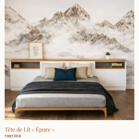
Tête de Lit « Épure »
1 997,00
€