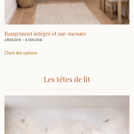
Rangement intégré et sur-mesure
Plage
2 800,00
€
–
6 000,00
€
de
Ce
prix :
Choix des options
produit
2
a
800,00 €
plusieurs
à
Les têtes de lit
6
variations.
000,00 €
Les
options
peuvent
être
choisies
sur
la