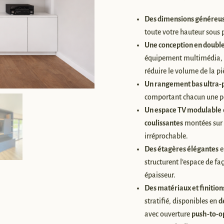
»
Des dimensions généreu
toute votre hauteur sous 
Une conception en doubl
équipement multimédia, e
réduire le volume de la pi
Un rangement bas ultra-
comportant chacun une p
Un espace TV modulable
coulissantes
montées sur
irréprochable.
Des étagères élégantes
e
structurent l’espace de 
épaisseur.
Des matériaux et finition
stratifié, disponibles en
d
avec ouverture
push-to-o