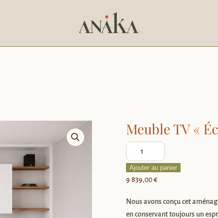
Meuble TV « Éc
quantité
de
Ajouter au panier
Meuble
9 839,00
€
TV
«
Nous avons conçu cet aménag
Éclipse
en conservant toujours un espr