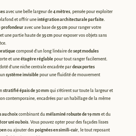
ses
avec une belle largeur de
4 mètres
, pensée pour exploiter
plafond et offrir une
intégration architecturale parfaite
.
e profondeur
avec une base de
55 cm
pour ranger votre
t une partie haute de
35 cm
pour exposer vos objets sans
èce.
pratique
composé d’un long linéaire de
sept modules
orte et une
étagère réglable
pour tout ranger facilement.
doté d’une niche centrale encadrée par
deux portes
 un
système invisible
pour une fluidité de mouvement
n
stratifié épais de 30 mm
qui s’étirent sur toute la largeur et
façon contemporaine, encadrées par un habillage de la même
s au choix
combinant du
mélaminé robuste de 19 mm
et du
écor uni ou bois
. Vous pouvez opter pour des façades lisses
pen
ou ajouter des
poignées en simili-cuir
, le tout reposant