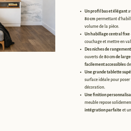
Épure
»
Un profil bas et élégant
a
80 cm
permettant d’habill
volume de la pièce.
Un habillage central fixe
couchage et mettre en vale
Des niches de rangement
ouverts de
80 cm de large
facilement accessibles
dep
Une grande tablette sup
surface idéale pour poser
décoration.
Une finition personnalis
meuble repose solidement 
intégration parfaite
et un