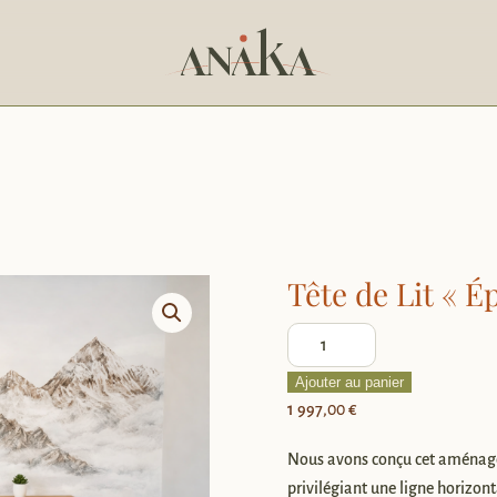
Tête de Lit « É
quantité
de
Ajouter au panier
Tête
1 997,00
€
de
Lit
Nous avons conçu cet aménag
«
privilégiant une ligne horizon