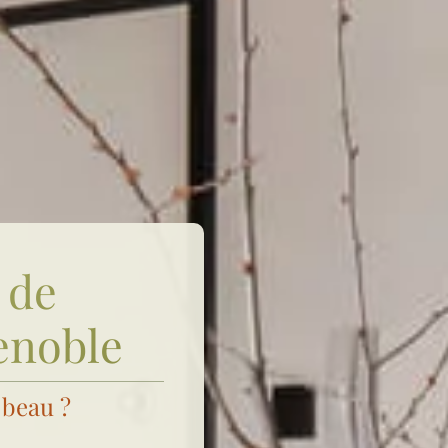
 de
enoble
 beau ?