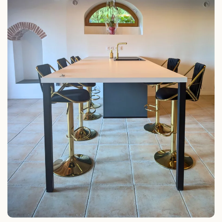
touche énormément ! Nous avons travaillé main
dans la main, et grâce à votre confiance sans
faille et à votre gentillesse, nos entreprises et
nous même avons pu être rapides et efficaces.
Nous espérons avoir la chance de pouvoir
retravailler avec vous et pour vous à l'avenir. Nous
vous souhaitons de pouvoir vous épanouir en
famille, vous sentir bien chez vous et être heureux
! Merci du fond du cœur !