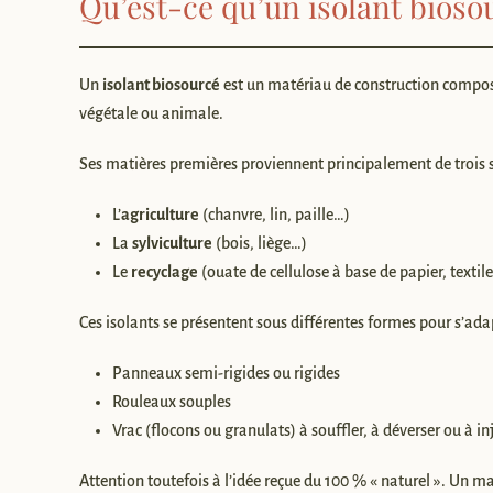
Qu’est-ce qu’un isolant bioso
Un
isolant biosourcé
est un matériau de construction compos
végétale ou animale.
Ses matières premières proviennent principalement de trois s
L’
agriculture
(chanvre, lin, paille…)
La
sylviculture
(bois, liège…)
Le
recyclage
(ouate de cellulose à base de papier, textil
Ces isolants se présentent sous différentes formes pour s’ada
Panneaux semi-rigides ou rigides
Rouleaux souples
Vrac (flocons ou granulats) à souffler, à déverser ou à in
Attention toutefois à l’idée reçue du 100 % « naturel ». Un m