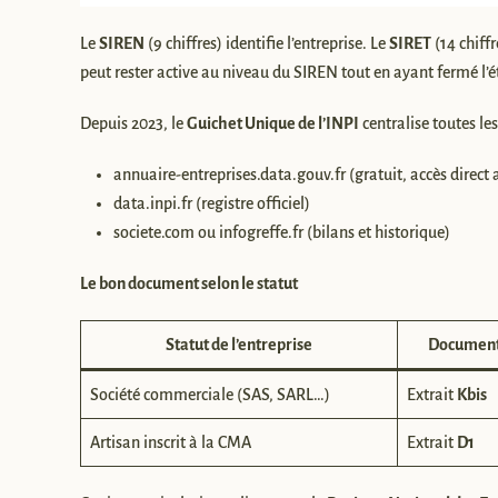
Le
SIREN
(9 chiffres) identifie l’entreprise. Le
SIRET
(14 chiffr
peut rester active au niveau du SIREN tout en ayant fermé l’
Depuis 2023, le
Guichet Unique de l’INPI
centralise toutes les
annuaire-entreprises.data.gouv.fr (gratuit, accès direc
data.inpi.fr (registre officiel)
societe.com ou infogreffe.fr (bilans et historique)
Le bon document selon le statut
Statut de l’entreprise
Document
Société commerciale (SAS, SARL…)
Extrait
Kbis
Artisan inscrit à la CMA
Extrait
D1