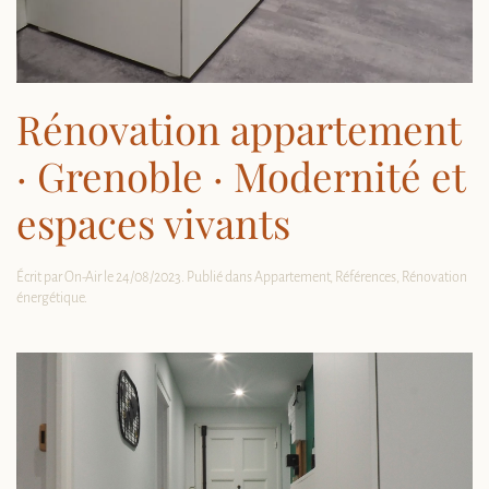
Rénovation appartement
· Grenoble · Modernité et
espaces vivants
Écrit par
On-Air
le
24/08/2023
. Publié dans
Appartement
,
Références
,
Rénovation
énergétique
.