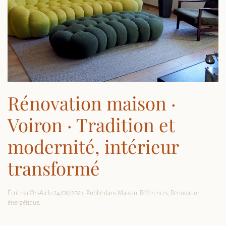
Rénovation maison ·
Voiron · Tradition et
modernité, intérieur
transformé
Écrit par
On-Air
le
24/08/2023
. Publié dans
Maison
,
Références
,
Rénovation
énergétique
.