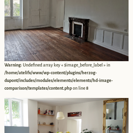
Warning
: Undefined array key « $image_before_label » in
/home/atelifx/www/wp-content/plugins/herzog-
dupont/includes/modules/elements/elements/hd-image-
comparison/templates/content.php
on line
8