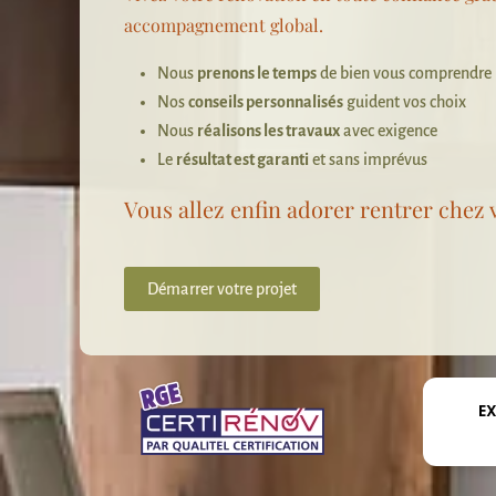
accompagnement global.
Nous
prenons le temps
de bien vous comprendre
Nos
conseils personnalisés
guident vos choix
Nous
réalisons les travaux
avec exigence
Le
résultat est garanti
et sans imprévus
Vous allez enfin adorer rentrer chez 
Démarrer votre projet
E