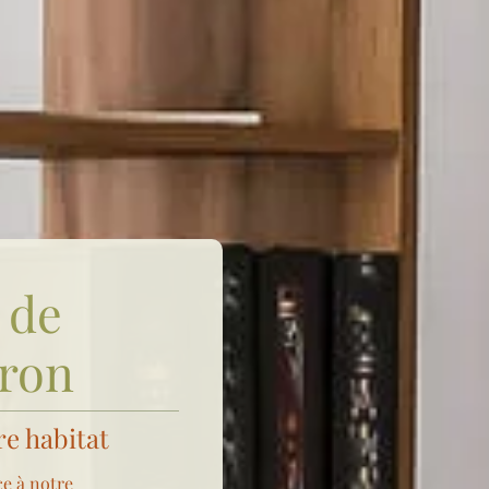
 de
iron
re habitat
ce à notre